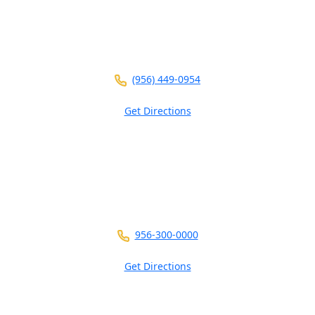
3700 N 10th St
Ste 101
McAllen ,
TX
78501
(956) 449-0954
Get Directions
2401 Wild Flower Dr
Suite A
Brownsville ,
TX
78526
956-300-0000
Get Directions