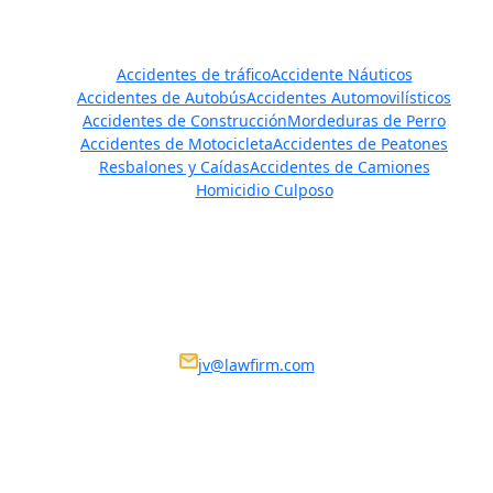
Áreas de práctica
Accidentes de tráfico
Accidente Náuticos
Accidentes de Autobús
Accidentes Automovilísticos
Accidentes de Construcción
Mordeduras de Perro
Accidentes de Motocicleta
Accidentes de Peatones
Resbalones y Caídas
Accidentes de Camiones
Homicidio Culposo
Ponte en contacto
We Are Available 24/7
Nosotros estamos disponibles 24/7
jv@lawfirm.com
VISIT US AT ANY OF OUR LOCATIONS