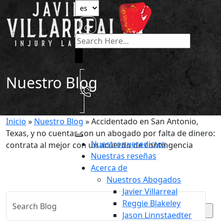
Nuestro Blog
Inicio
»
Nuestro Blog
»
Accidentado en San Antonio,
Texas, y no cuentas con un abogado por falta de dinero:
Nuestros veredictos
contrata al mejor con un acuerdo de contingencia
Nuestras reseñas
Acerca de
Nuestros Abogados
Javier Villarreal
Reggie Blakeley
Jason Linnstaedter