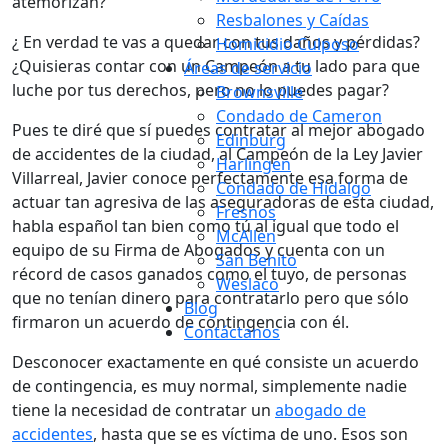
atemorizan?
Resbalones y Caídas
¿ En verdad te vas a quedar con tus daños y pérdidas?
Homicidio Culposo
¿Quisieras contar con un Campeón a tu lado para que
Áreas de servicio
luche por tus derechos, pero no lo puedes pagar?
Brownsville
Condado de Cameron
Pues te diré que sí puedes contratar al mejor abogado
Edinburg
de accidentes de la ciudad, al Campeón de la Ley Javier
Harlingen
Villarreal, Javier conoce perfectamente esa forma de
Condado de Hidalgo
actuar tan agresiva de las aseguradoras de esta ciudad,
Fresnos
habla español tan bien como tú al igual que todo el
McAllen
equipo de su Firma de Abogados y cuenta con un
San Benito
récord de casos ganados como el tuyo, de personas
Weslaco
que no tenían dinero para contratarlo pero que sólo
Blog
firmaron un acuerdo de contingencia con él.
Contáctanos
Desconocer exactamente en qué consiste un acuerdo
de contingencia, es muy normal, simplemente nadie
tiene la necesidad de contratar un
abogado de
accidentes
, hasta que se es víctima de uno. Esos son