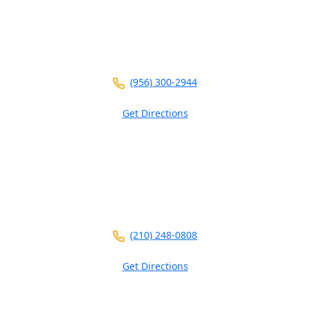
104 E Calton Rd
STE 109
Laredo ,
TX
78041
(956) 300-2944
Get Directions
5826 W Interstate 10
Ste 102
San Antonio ,
TX
78201
(210) 248-0808
Get Directions