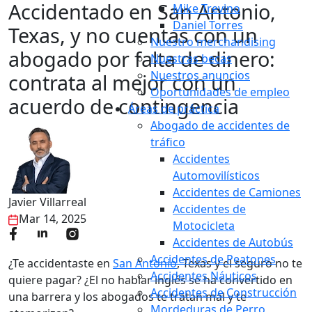
Accidentado en San Antonio,
Mike Trevino
Daniel Torres
Texas, y no cuentas con un
Nuestro merchandising
abogado por falta de dinero:
Nuestras becas
Nuestros anuncios
contrata al mejor con un
Oportunidades de empleo
acuerdo de contingencia
Áreas de práctica
Abogado de accidentes de
tráfico
Accidentes
Automovilísticos
Accidentes de Camiones
Javier Villarreal
Accidentes de
Mar 14, 2025
Motocicleta
Accidentes de Autobús
Accidentes de Peatones
¿Te accidentaste en
San Antonio
, Texas y el seguro no te
Accidentes Náuticos
quiere pagar? ¿El no hablar inglés se ha convertido en
Accidentes de Construcción
una barrera y los abogados te tratan mal y te
Mordeduras de Perro