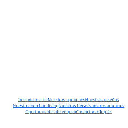
resultantes de accidentes de motocicleta, navegación u otros
tipos de accidentes (incluyendo resbalones y caídas),
permítanos ayudarle. Usted necesita a uno de los mejores
abogados de lesiones personales en Brownsville, Harlingen y
San Benito, uno que luche por usted y sus derechos. Se Habla
Español: Abogado de Accidentes, Abogado de Lesiones
Personales y Abogado de Choques.
Javier Villarreal – Abogado, 2401 Wild Flower Dr. Suite A,
Brownsville, TX 78526 – Tel. (956) 450-7233, (956) 420-0772,
(956) 300-0009
Enlaces rápidos
Inicio
Acerca de
Nuestras opiniones
Nuestras reseñas
Nuestro merchandising
Nuestras becas
Nuestros anuncios
Oportunidades de empleo
Contáctanos
Inglés