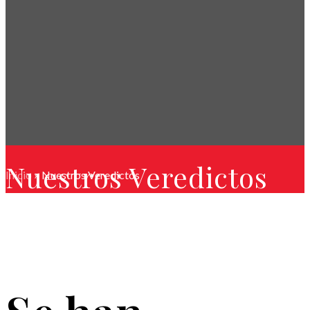
Nuestros Veredictos
Inicio
»
Nuestros Veredictos