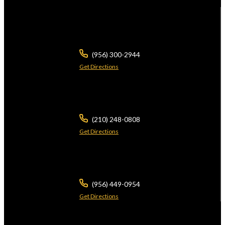
104 E Calton Rd
STE 109
Laredo ,
TX
78041
(956) 300-2944
Get Directions
5826 W Interstate 10
Ste 102
San Antonio ,
TX
78201
(210) 248-0808
Get Directions
3700 N 10th St
Ste 101
McAllen ,
TX
78501
(956) 449-0954
Get Directions
2401 Wild Flower Dr
Suite A