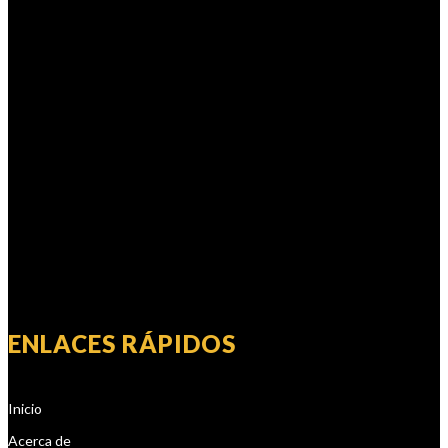
navegación u otros tipos de accidentes
(incluyendo resbalones y caídas),
permítanos ayudarle. Usted necesita a
uno de los mejores abogados de lesiones
personales en Brownsville, Harlingen y
San Benito, uno que luche por usted y
sus derechos. Se Habla Español:
Abogado de Accidentes, Abogado de
Lesiones Personales y Abogado de
Choques.
Javier Villarreal – Abogado, 2401 Wild
Flower Dr. Suite A, Brownsville, TX 78526
– Tel. (956) 450-7233, (956) 420-0772,
(956) 300-0009
ENLACES RÁPIDOS
Inicio
Acerca de