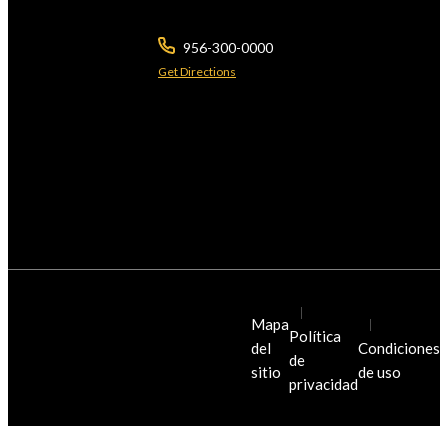
Brownsville ,
TX
78526
956-300-0000
Get Directions
El uso de Internet o de este formulario para comunicarse con el bufete o con
cualquiera de sus miembros no establece una relación abogado-cliente. No se
debe enviar información confidencial o urgente a través de este formulario.
*Autorizado por las Cortes Supremas de Texas y Arizona. © 2026 Javier Villarreal,
Abogado. Todos los derechos reservados.
© Javier Villarreal Injury Law Firm
Mapa
2026. Todos los derechos
Política
del
Condiciones
reservados.
de
sitio
de uso
privacidad