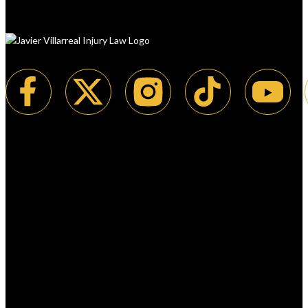
El bufete de Javier Villarreal cuenta con
un equipo de abogados, considerados
entre los mejores abogados de lesiones
personales en Brownsville, Texas, y
ciudades aledañas del Condado de
Cameron (RGV), como Harlingen y San
Benito. Si busca un abogado de
accidentes, un abogado con amplia
experiencia en accidentes de camiones y
litigios (incluidos accidentes de tráileres),
o un abogado para lesiones resultantes
de accidentes de motocicleta,