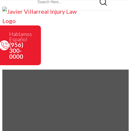
Hablamos
Español
(956)
300-
0000