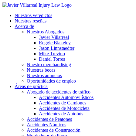
Nuestros veredictos
Nuestras reseñas
Acerca de
Nuestros Abogados
Javier Villarreal
Reggie Blakeley
Jason Linnstaedter
Mike Trevino
Daniel Torres
Nuestro merchandising
Nuestras becas
Nuestros anuncios
Oportunidades de empleo
Áreas de práctica
Abogado de accidentes de tráfico
Accidentes Automovilísticos
Accidentes de Camiones
Accidentes de Motocicleta
Accidentes de Autobús
Accidentes de Peatones
Accidentes Náuticos
Accidentes de Construcción
Mordeduras de Perro