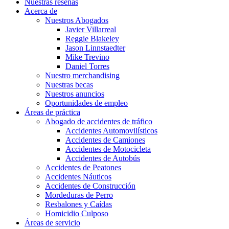
Nuestras reseñas
Acerca de
Nuestros Abogados
Javier Villarreal
Reggie Blakeley
Jason Linnstaedter
Mike Trevino
Daniel Torres
Nuestro merchandising
Nuestras becas
Nuestros anuncios
Oportunidades de empleo
Áreas de práctica
Abogado de accidentes de tráfico
Accidentes Automovilísticos
Accidentes de Camiones
Accidentes de Motocicleta
Accidentes de Autobús
Accidentes de Peatones
Accidentes Náuticos
Accidentes de Construcción
Mordeduras de Perro
Resbalones y Caídas
Homicidio Culposo
Áreas de servicio