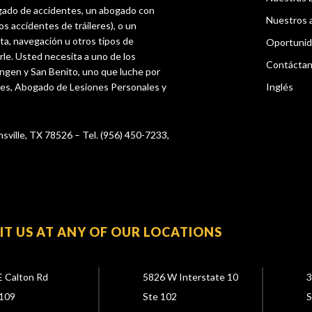
gado de accidentes, un abogado con
Nuestros 
os accidentes de tráileres), o un
ta, navegación u otros tipos de
Oportunid
rle. Usted necesita a uno de los
Contácta
ingen y San Benito, uno que luche por
tes, Abogado de Lesiones Personales y
Inglés
nsville, TX 78526 – Tel. (956) 450-7233,
SIT US AT ANY OF OUR LOCATIONS
E Calton Rd
5826 W Interstate 10
3
109
Ste 102
S