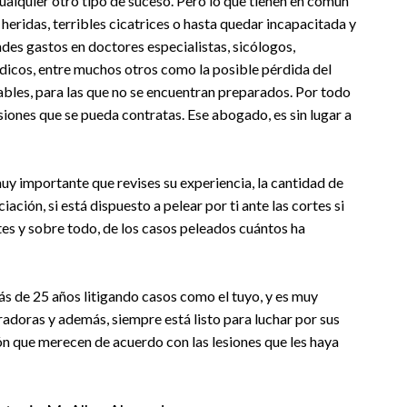
cualquier otro tipo de suceso. Pero lo que tienen en común
 heridas, terribles cicatrices o hasta quedar incapacitada y
des gastos en doctores especialistas, sicólogos,
édicos, entre muchos otros como la posible pérdida del
bles, para las que no se encuentran preparados. Por todo
iones que se pueda contratas. Ese abogado, es sin lugar a
uy importante que revises su experiencia, la cantidad de
ción, si está dispuesto a pelear por ti ante las cortes si
ntes y sobre todo, de los casos peleados cuántos ha
ás de 25 años litigando casos como el tuyo, y es muy
adoras y además, siempre está listo para luchar por sus
n que merecen de acuerdo con las lesiones que les haya