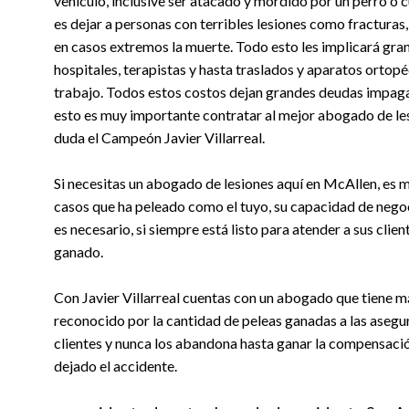
vehículo, inclusive ser atacado y mordido por un perro o 
es dejar a personas con terribles lesiones como fracturas,
en casos extremos la muerte. Todo esto les implicará gran
hospitales, terapistas y hasta traslados y aparatos ortop
trabajo. Todos estos costos dejan grandes deudas impaga
esto es muy importante contratar al mejor abogado de les
duda el Campeón Javier Villarreal.
Si necesitas un abogado de lesiones aquí en McAllen, es m
casos que ha peleado como el tuyo, su capacidad de negocia
es necesario, si siempre está listo para atender a sus clie
ganado.
Con Javier Villarreal cuentas con un abogado que tiene m
reconocido por la cantidad de peleas ganadas a las asegur
clientes y nunca los abandona hasta ganar la compensació
dejado el accidente.