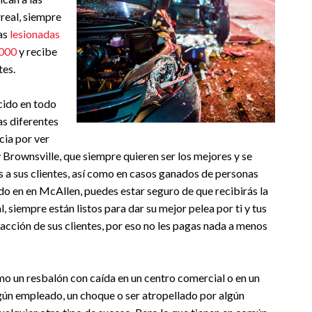
real, siempre
as
lesionadas
0000
y recibe
tes.
cido en todo
as diferentes
cia por ver
y Brownsville, que siempre quieren ser los mejores y se
 a sus clientes, así como en casos ganados de personas
ado en en McAllen, puedes estar seguro de que recibirás la
, siempre están listos para dar su mejor pelea por ti y tus
acción de sus clientes, por eso no les pagas nada a menos
o un resbalón con caída en un centro comercial o en un
gún empleado, un choque o ser atropellado por algún