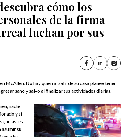
 descubra cómo los
ersonales de la firma
arreal luchan por sus
en McAllen. No hay quien al salir de su casa planee tener
resar sano y salvo al finalizar sus actividades diarias.
men, nadie
ionado y si
a, no así es
a asumir su
can a las