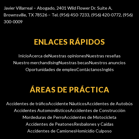
Javier Villarreal – Abogado, 2401 Wild Flower Dr. Suite A,
Brownsville, TX 78526 – Tel. (956) 450-7233, (956) 420-0772, (956)
300-0009
ENLACES RÁPIDOS
Inicio
Acerca de
Nuestras opiniones
Nuestras reseñas
Nuestro merchandising
Nuestras becas
Nuestros anuncios
Oportunidades de empleo
Contáctanos
Inglés
ÁREAS DE PRÁCTICA
Accidentes de tráfico
Accidente Náuticos
Accidentes de Autobús
Accidentes Automovilísticos
Accidentes de Construcción
Mordeduras de Perro
Accidentes de Motocicleta
Accidentes de Peatones
Resbalones y Caídas
Accidentes de Camiones
Homicidio Culposo