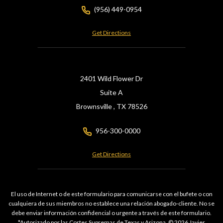
(956) 449-0954
Get Directions
2401 Wild Flower Dr
Suite A
Brownsville ,
TX
78526
956-300-0000
Get Directions
El uso de Internet o de este formulario para comunicarse con el bufete o con
cualquiera de sus miembros no establece una relación abogado-cliente. No se
debe enviar información confidencial o urgente a través de este formulario.
*Autorizado por las Cortes Supremas de Texas y Arizona. © 2026 Javier