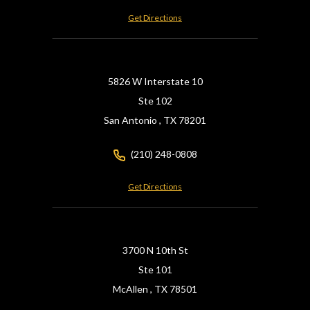
Get Directions
5826 W Interstate 10
Ste 102
San Antonio ,
TX
78201
(210) 248-0808
Get Directions
3700 N 10th St
Ste 101
McAllen ,
TX
78501