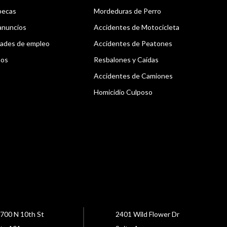
becas
Mordeduras de Perro
anuncios
Accidentes de Motocicleta
ades de empleo
Accidentes de Peatones
nos
Resbalones y Caídas
Accidentes de Camiones
Homicidio Culposo
700 N 10th St
2401 Wild Flower Dr