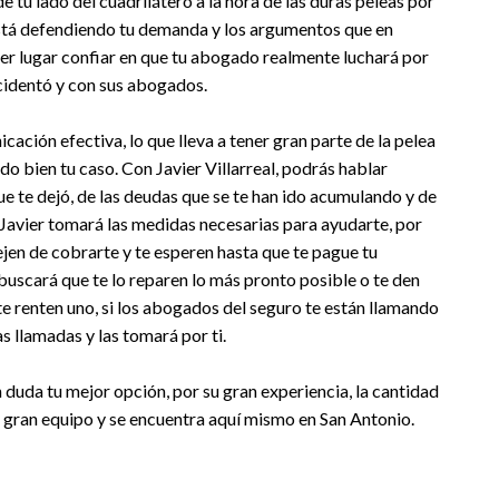
 tu lado del cuadrilátero a la hora de las duras peleas por
está defendiendo tu demanda y los argumentos que en
mer lugar confiar en que tu abogado realmente luchará por
ccidentó y con sus abogados.
ación efectiva, lo que lleva a tener gran parte de la pelea
o bien tu caso. Con Javier Villarreal, podrás hablar
que te dejó, de las deudas que se te han ido acumulando y de
 Javier tomará las medidas necesarias para ayudarte, por
dejen de cobrarte y te esperen hasta que te pague tu
buscará que te lo reparen lo más pronto posible o te den
 te renten uno, si los abogados del seguro te están llamando
s llamadas y las tomará por ti.
n duda tu mejor opción, por su gran experiencia, la cantidad
n gran equipo y se encuentra aquí mismo en San Antonio.