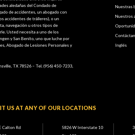
dades aledañas del Condado de
Nuestras 
gado de accidentes, un abogado con
Nuestros 
os accidentes de tráileres), o un
ta, navegación u otros tipos de
Oportunid
rle. Usted necesita a uno de los
Contácta
ingen y San Benito, uno que luche por
tes, Abogado de Lesiones Personales y
Inglés
nsville, TX 78526 – Tel. (956) 450-7233,
SIT US AT ANY OF OUR LOCATIONS
E Calton Rd
5826 W Interstate 10
3