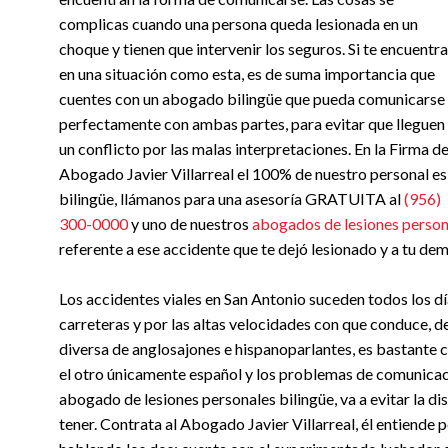
complicas cuando una persona queda lesionada en un
choque y tienen que intervenir los seguros. Si te encuentr
en una situación como esta, es de suma importancia que
cuentes con un abogado bilingüe que pueda comunicarse
perfectamente con ambas partes, para evitar que lleguen
un conflicto por las malas interpretaciones. En la Firma de
Abogado Javier Villarreal el 100% de nuestro personal es
bilingüe, llámanos para una asesoría GRATUITA al
(956)
300-0000
y uno de nuestros
abogados de lesiones person
referente a ese accidente que te dejó lesionado y a tu de
Los accidentes viales en San Antonio suceden todos los dí
carreteras y por las altas velocidades con que conduce, 
diversa de anglosajones e hispanoparlantes, es bastante 
el otro únicamente español y los problemas de comunicaci
abogado de lesiones personales bilingüe, va a evitar la d
tener. Contrata al Abogado Javier Villarreal, él entiende