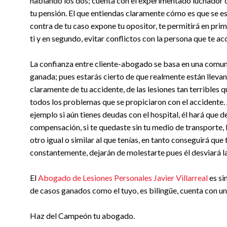
hablando los dos; cuenta con el experimentado luchador de
tu pensión. El que entiendas claramente cómo es que se 
contra de tu caso expone tu opositor, te permitirá en pri
ti y en segundo, evitar conflictos con la persona que te a
La confianza entre cliente-abogado se basa en una comunic
ganada; pues estarás cierto de que realmente están llevand
claramente de tu accidente, de las lesiones tan terribles 
todos los problemas que se propiciaron con el accidente.
ejemplo si aún tienes deudas con el hospital, él hará que 
compensación, si te quedaste sin tu medio de transporte, 
otro igual o similar al que tenías, en tanto conseguirá que
constantemente, dejarán de molestarte pues él desviará la
El
Abogado de Lesiones Personales Javier Villarreal
es si
de casos ganados como el tuyo, es bilingüe, cuenta con u
Haz del Campeón tu abogado.