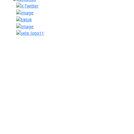
El bufete de Javier Villarreal cuenta con un equipo de
abogados, considerados entre los mejores abogados de
lesiones personales en Brownsville, Texas, y ciudades
aledañas del Condado de Cameron (RGV), como Harlingen y
San Benito. Si busca un abogado de accidentes, un abogado
con amplia experiencia en accidentes de camiones y litigios
(incluidos accidentes de tráileres), o un abogado para lesiones
resultantes de accidentes de motocicleta, navegación u otros
tipos de accidentes (incluyendo resbalones y caídas),
permítanos ayudarle. Usted necesita a uno de los mejores
abogados de lesiones personales en Brownsville, Harlingen y
San Benito, uno que luche por usted y sus derechos. Se Habla
Español: Abogado de Accidentes, Abogado de Lesiones
Personales y Abogado de Choques.