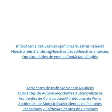
Javier Villarreal – Abogado, 2401 Wild Flower Dr. Suite A,
Brownsville, TX 78526 – Tel. (956) 450-7233, (956) 420-0772,
(956) 300-0009
Enlaces rápidos
Inicio
Acerca de
Nuestras opiniones
Nuestras reseñas
Nuestro merchandising
Nuestras becas
Nuestros anuncios
Oportunidades de empleo
Contáctanos
Inglés
Áreas de práctica
Accidentes de tráfico
Accidente Náuticos
Accidentes de Autobús
Accidentes Automovilísticos
Accidentes de Construcción
Mordeduras de Perro
Accidentes de Motocicleta
Accidentes de Peatones
Resbalones y Caídas
Accidentes de Camiones