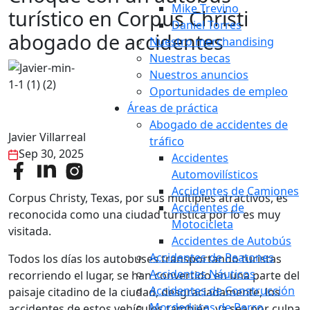
Mike Trevino
turístico en Corpus Christi
Daniel Torres
abogado de accidentes
Nuestro merchandising
Nuestras becas
Nuestros anuncios
Oportunidades de empleo
Áreas de práctica
Abogado de accidentes de
Javier Villarreal
tráfico
Sep 30, 2025
Accidentes
Automovilísticos
Accidentes de Camiones
Corpus Christy, Texas, por sus múltiples atractivos, es
Accidentes de
reconocida como una ciudad turística por lo es muy
Motocicleta
visitada.
Accidentes de Autobús
Accidentes de Peatones
Todos los días los autobuses transportando turistas
Accidentes Náuticos
recorriendo el lugar, se han convertido en una parte del
Accidentes de Construcción
paisaje citadino de la ciudad, desgraciadamente, los
Mordeduras de Perro
accidentes de estos vehículos también, ya sea por culpa