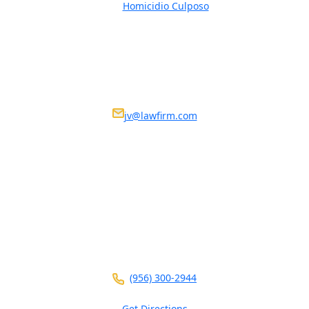
Homicidio Culposo
Ponte en contacto
We Are Available 24/7
Nosotros estamos disponibles 24/7
jv@lawfirm.com
VISIT US AT ANY OF OUR LOCATIONS
104 E Calton Rd
STE 109
Laredo ,
TX
78041
(956) 300-2944
Get Directions