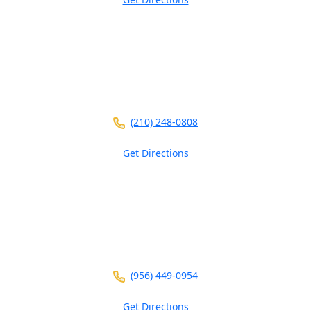
5826 W Interstate 10
Ste 102
San Antonio ,
TX
78201
(210) 248-0808
Get Directions
3700 N 10th St
Ste 101
McAllen ,
TX
78501
(956) 449-0954
Get Directions