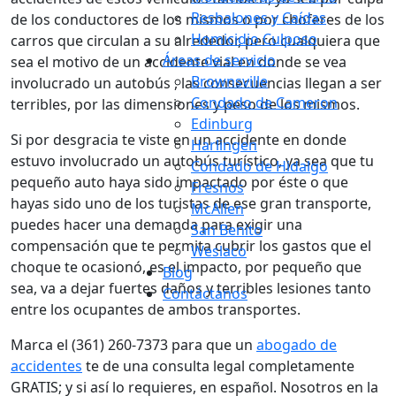
Resbalones y Caídas
de los conductores de los mismos o por choferes de los
Homicidio Culposo
carros que circulan a su alrededor, pero cualquiera que
Áreas de servicio
sea el motivo de un accidente vial en donde se vea
Brownsville
involucrado un autobús , las consecuencias llegan a ser
Condado de Cameron
terribles, por las dimensiones y peso de los mismos.
Edinburg
Si por desgracia te viste en un accidente en donde
Harlingen
estuvo involucrado un autobús turístico, ya sea que tu
Condado de Hidalgo
pequeño auto haya sido impactado por éste o que
Fresnos
hayas sido uno de los turistas de ese gran transporte,
McAllen
puedes hacer una demanda para exigir una
San Benito
compensación que te permita cubrir los gastos que el
Weslaco
choque te ocasionó, es el impacto, por pequeño que
Blog
sea, va a dejar fuertes daños y terribles lesiones tanto
Contáctanos
entre los ocupantes de ambos transportes.
Marca el (361) 260-7373 para que un
abogado de
accidentes
te de una consulta legal completamente
GRATIS; y si así lo requieres, en español. Nosotros en la