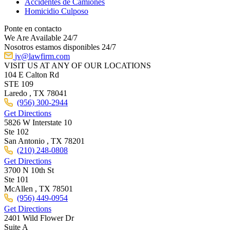
Accidentes de Camiones
Homicidio Culposo
Ponte en contacto
We Are Available 24/7
Nosotros estamos disponibles 24/7
jv@lawfirm.com
VISIT US AT ANY OF OUR LOCATIONS
104 E Calton Rd
STE 109
Laredo ,
TX
78041
(956) 300-2944
Get Directions
5826 W Interstate 10
Ste 102
San Antonio ,
TX
78201
(210) 248-0808
Get Directions
3700 N 10th St
Ste 101
McAllen ,
TX
78501
(956) 449-0954
Get Directions
2401 Wild Flower Dr
Suite A