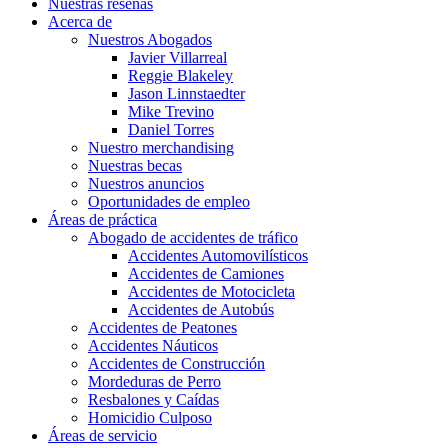
Nuestras reseñas
Acerca de
Nuestros Abogados
Javier Villarreal
Reggie Blakeley
Jason Linnstaedter
Mike Trevino
Daniel Torres
Nuestro merchandising
Nuestras becas
Nuestros anuncios
Oportunidades de empleo
Áreas de práctica
Abogado de accidentes de tráfico
Accidentes Automovilísticos
Accidentes de Camiones
Accidentes de Motocicleta
Accidentes de Autobús
Accidentes de Peatones
Accidentes Náuticos
Accidentes de Construcción
Mordeduras de Perro
Resbalones y Caídas
Homicidio Culposo
Áreas de servicio