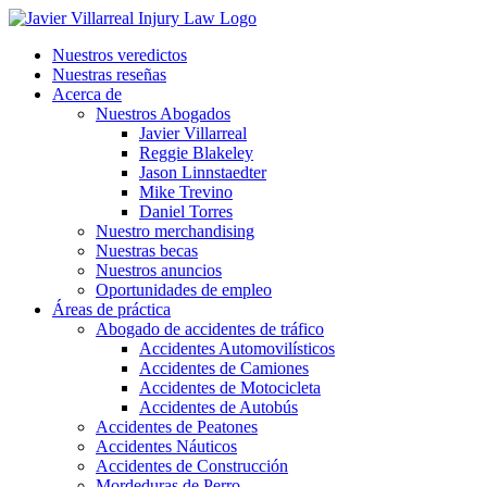
Nuestros veredictos
Nuestras reseñas
Acerca de
Nuestros Abogados
Javier Villarreal
Reggie Blakeley
Jason Linnstaedter
Mike Trevino
Daniel Torres
Nuestro merchandising
Nuestras becas
Nuestros anuncios
Oportunidades de empleo
Áreas de práctica
Abogado de accidentes de tráfico
Accidentes Automovilísticos
Accidentes de Camiones
Accidentes de Motocicleta
Accidentes de Autobús
Accidentes de Peatones
Accidentes Náuticos
Accidentes de Construcción
Mordeduras de Perro