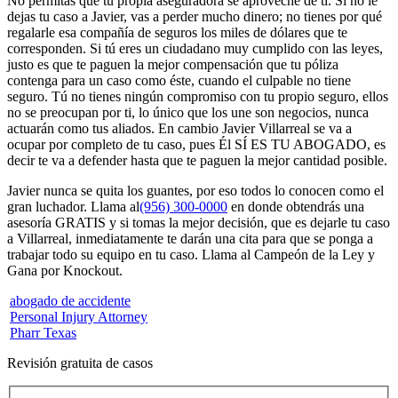
No permitas que tu propia aseguradora se aproveche de ti. Si no le
dejas tu caso a Javier, vas a perder mucho dinero; no tienes por qué
regalarle esa compañía de seguros los miles de dólares que te
corresponden. Si tú eres un ciudadano muy cumplido con las leyes,
justo es que te paguen la mejor compensación que tu póliza
contenga para un caso como éste, cuando el culpable no tiene
seguro. Tú no tienes ningún compromiso con tu propio seguro, ellos
no se preocupan por ti, lo único que los une son negocios, nunca
actuarán como tus aliados. En cambio Javier Villarreal se va a
ocupar por completo de tu caso, pues Él SÍ ES TU ABOGADO, es
decir te va a defender hasta que te paguen la mejor cantidad posible.
Javier nunca se quita los guantes, por eso todos lo conocen como el
gran luchador. Llama al
(956) 300-0000
en donde obtendrás una
asesoría GRATIS y si tomas la mejor decisión, que es dejarle tu caso
a Villarreal, inmediatamente te darán una cita para que se ponga a
trabajar todo su equipo en tu caso. Llama al Campeón de la Ley y
Gana por Knockout.
abogado de accidente
Personal Injury Attorney
Pharr Texas
Revisión gratuita de casos