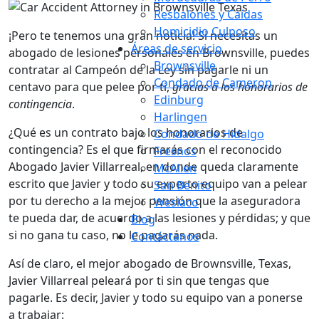
Resbalones y Caídas
Homicidio Culposo
¡Pero te tenemos una gran noticia! Si necesitas un
Áreas de servicio
abogado de lesiones personales en Brownsville, puedes
Brownsville
contratar al Campeón de la Ley sin pagarle ni un
Condado de Cameron
centavo para que pelee por ti,
gracias a los honorarios de
Edinburg
contingencia
.
Harlingen
¿Qué es un contrato bajo los honorarios de
Condado de Hidalgo
contingencia? Es el que firmarás con el reconocido
Fresnos
Abogado Javier Villarreal, en donde queda claramente
McAllen
escrito que Javier y todo su experto equipo van a pelear
San Benito
por tu derecho a la mejor pensión que la aseguradora
Weslaco
te pueda dar, de acuerdo a las lesiones y pérdidas; y que
Blog
si no gana tu caso, no le pagarás nada.
Contáctanos
Así de claro, el mejor abogado de Brownsville, Texas,
Javier Villarreal peleará por ti sin que tengas que
pagarle. Es decir, Javier y todo su equipo van a ponerse
a trabajar: