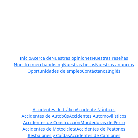
Javier Villarreal – Abogado, 2401 Wild Flower Dr. Suite A,
Brownsville, TX 78526 – Tel. (956) 450-7233, (956) 420-0772,
(956) 300-0009
Enlaces rápidos
Inicio
Acerca de
Nuestras opiniones
Nuestras reseñas
Nuestro merchandising
Nuestras becas
Nuestros anuncios
Oportunidades de empleo
Contáctanos
Inglés
Áreas de práctica
Accidentes de tráfico
Accidente Náuticos
Accidentes de Autobús
Accidentes Automovilísticos
Accidentes de Construcción
Mordeduras de Perro
Accidentes de Motocicleta
Accidentes de Peatones
Resbalones y Caídas
Accidentes de Camiones