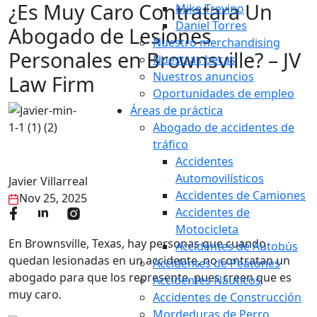
¿Es Muy Caro Contratara Un
Mike Trevino
Daniel Torres
Abogado de Lesiones
Nuestro merchandising
Personales en Brownsville? – JV
Nuestras becas
Nuestros anuncios
Law Firm
Oportunidades de empleo
Áreas de práctica
Abogado de accidentes de
tráfico
Accidentes
Automovilísticos
Javier Villarreal
Accidentes de Camiones
Nov 25, 2025
Accidentes de
Motocicleta
En Brownsville, Texas, hay personas que cuando
Accidentes de Autobús
quedan lesionadas en un accidente, no contratan un
Accidentes de Peatones
abogado para que los represente, pues creen que es
Accidentes Náuticos
muy caro.
Accidentes de Construcción
Mordeduras de Perro