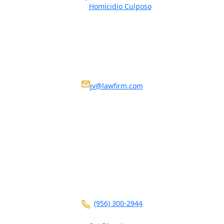
Homicidio Culposo
Ponte en contacto
We Are Available 24/7
Nosotros estamos disponibles 24/7
jv@lawfirm.com
VISIT US AT ANY OF OUR LOCATIONS
104 E Calton Rd
STE 109
Laredo ,
TX
78041
(956) 300-2944