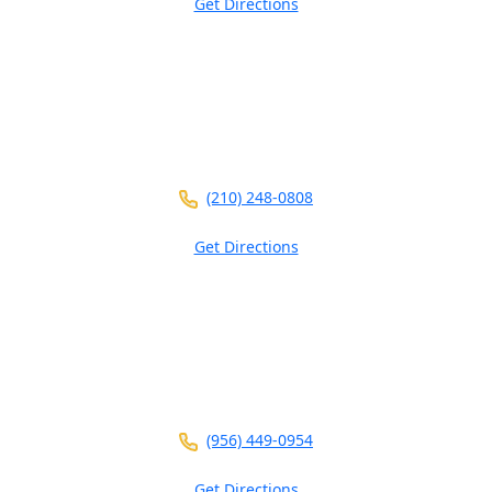
Get Directions
5826 W Interstate 10
Ste 102
San Antonio ,
TX
78201
(210) 248-0808
Get Directions
3700 N 10th St
Ste 101
McAllen ,
TX
78501
(956) 449-0954
Get Directions