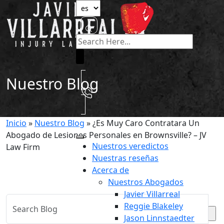
Nuestro Blog
Inicio
»
Nuestro Blog
»
¿Es Muy Caro Contratara Un
Abogado de Lesiones Personales en Brownsville? – JV
Nuestros veredictos
Law Firm
Nuestras reseñas
Acerca de
Nuestros Abogados
Javier Villarreal
Reggie Blakeley
Jason Linnstaedter