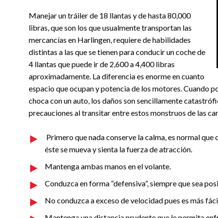
Manejar un tráiler de 18 llantas y de hasta 80,000
libras, que son los que usualmente transportan las
mercancías en Harlingen, requiere de habilidades
distintas a las que se tienen para conducir un coche de
4 llantas que puede ir de 2,600 a 4,400 libras
aproximadamente. La diferencia es enorme en cuanto
espacio que ocupan y potencia de los motores. Cuando po
choca con un auto, los daños son sencillamente catastróf
precauciones al transitar entre estos monstruos de las ca
Primero que nada conserve la calma, es normal que 
éste se mueva y sienta la fuerza de atracción.
Mantenga ambas manos en el volante.
Conduzca en forma “defensiva”, siempre que sea posi
No conduzca a exceso de velocidad pues es más fácil
Mantenga una distancia prudente que le permita enfr