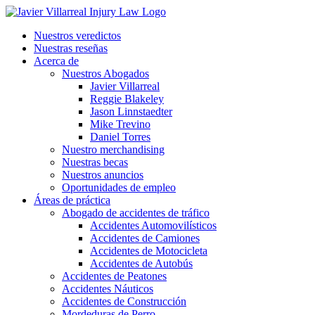
Nuestros veredictos
Nuestras reseñas
Acerca de
Nuestros Abogados
Javier Villarreal
Reggie Blakeley
Jason Linnstaedter
Mike Trevino
Daniel Torres
Nuestro merchandising
Nuestras becas
Nuestros anuncios
Oportunidades de empleo
Áreas de práctica
Abogado de accidentes de tráfico
Accidentes Automovilísticos
Accidentes de Camiones
Accidentes de Motocicleta
Accidentes de Autobús
Accidentes de Peatones
Accidentes Náuticos
Accidentes de Construcción
Mordeduras de Perro