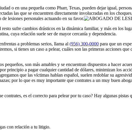
ciudad o en una pequeña como Pharr, Texas, pueden dejar igual, personas
ectadas las que se encuentren directamente involucradas en los choques,
 de lesiones personales actuando en su favor.
l resto sufre cambios drásticos en la dinámica familiar, y más en los l
atina, cuya relación suele ser de mayor cercanía y dependencia.
enfrentas a problemas serios, llama al
(956) 300-0000
para que un exper
remos, si tienes un caso a pelear, cuáles son las primeras acciones que
los pequeños, son más amables y se encuentran dispuestos a hacer acu
r principio a pagar cualquier cantidad de dólares, minimizan los accide
e agregamos que las víctimas hablan español, suelen redoblar su agresivi
as; por lo que es muy importante que contrates a un muy buen abogado
contrates, es el correcto para pelear por tu caso? Hay algunas pistas q
as con relación a tu litigio.