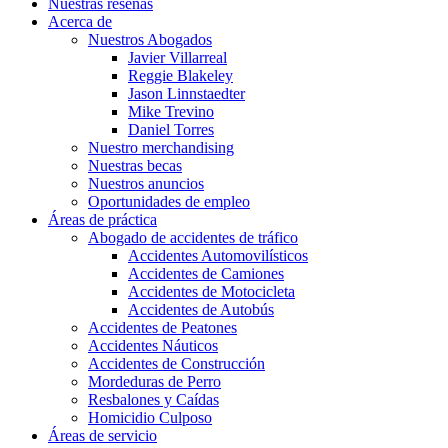
Nuestras reseñas
Acerca de
Nuestros Abogados
Javier Villarreal
Reggie Blakeley
Jason Linnstaedter
Mike Trevino
Daniel Torres
Nuestro merchandising
Nuestras becas
Nuestros anuncios
Oportunidades de empleo
Áreas de práctica
Abogado de accidentes de tráfico
Accidentes Automovilísticos
Accidentes de Camiones
Accidentes de Motocicleta
Accidentes de Autobús
Accidentes de Peatones
Accidentes Náuticos
Accidentes de Construcción
Mordeduras de Perro
Resbalones y Caídas
Homicidio Culposo
Áreas de servicio