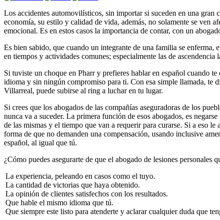
Los accidentes automovilísticos, sin importar si suceden en una gran 
economía, su estilo y calidad de vida, además, no solamente se ven af
emocional. Es en estos casos la importancia de contar, con un abogado
Es bien sabido, que cuando un integrante de una familia se enferma, e
en tiempos y actividades comunes; especialmente las de ascendencia l
Si tuviste un choque en Pharr y prefieres hablar en español cuando te 
idioma y sin ningún compromiso para ti. Con esa simple llamada, te di
Villarreal, puede subirse al ring a luchar en tu lugar.
Si crees que los abogados de las compañías aseguradoras de los pueb
nunca va a suceder. La primera función de esos abogados, es negarse po
de las mismas y el tiempo que van a requerir para curarse. Si a eso l
forma de que no demanden una compensación, usando inclusive amenaz
español, al igual que tú.
¿Cómo puedes asegurarte de que el abogado de lesiones personales que 
La experiencia, peleando en casos como el tuyo.
La cantidad de victorias que haya obtenido.
La opinión de clientes satisfechos con los resultados.
Que hable el mismo idioma que tú.
Que siempre este listo para atenderte y aclarar cualquier duda que teng