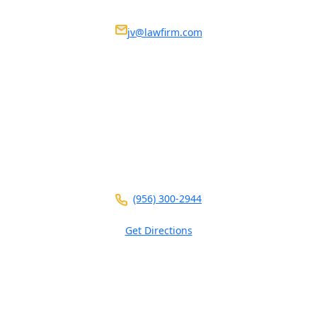
We Are Available 24/7
Nosotros estamos disponibles 24/7
jv@lawfirm.com
VISIT US AT ANY OF OUR LOCATIONS
104 E Calton Rd
STE 109
Laredo ,
TX
78041
(956) 300-2944
Get Directions
5826 W Interstate 10
Ste 102