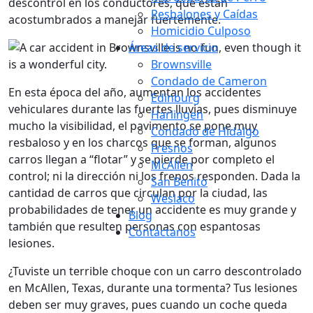
descontrol en los conductores, que están
Resbalones y Caídas
acostumbrados a manejar fuertemente.
Homicidio Culposo
Áreas de servicio
Brownsville
Condado de Cameron
En esta época del año, aumentan los accidentes
Edinburg
vehiculares durante las fuertes lluvias, pues disminuye
Harlingen
mucho la visibilidad, el pavimento se pone muy
Condado de Hidalgo
resbaloso y en los charcos que se forman, algunos
Fresnos
carros llegan a “flotar” y se pierde por completo el
McAllen
control; ni la dirección ni los frenos responden. Dada la
San Benito
cantidad de carros que circulan por la ciudad, las
Weslaco
probabilidades de tener un accidente es muy grande y
Blog
también que resulten personas con espantosas
Contáctanos
lesiones.
¿Tuviste un terrible choque con un carro descontrolado
en McAllen, Texas, durante una tormenta? Tus lesiones
deben ser muy graves, pues cuando un coche queda