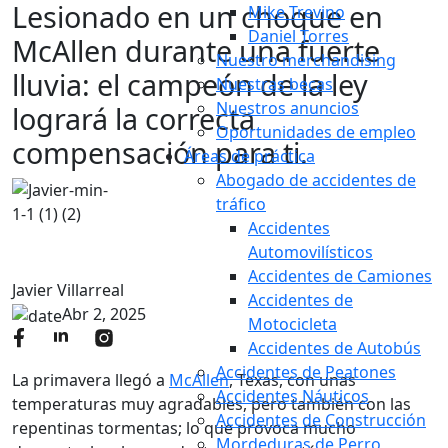
Lesionado en un choque en
Mike Trevino
Daniel Torres
McAllen durante una fuerte
Nuestro merchandising
lluvia: el campeón de la ley
Nuestras becas
Nuestros anuncios
logrará la correcta
Oportunidades de empleo
compensación para ti.
Áreas de práctica
Abogado de accidentes de
tráfico
Accidentes
Automovilísticos
Accidentes de Camiones
Javier Villarreal
Accidentes de
Abr 2, 2025
Motocicleta
Accidentes de Autobús
Accidentes de Peatones
La primavera llegó a
McAllen
, Texas, con unas
Accidentes Náuticos
temperaturas muy agradables, pero también con las
Accidentes de Construcción
repentinas tormentas; lo que provoca mucho
Mordeduras de Perro