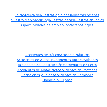
Enlaces rápidos
Inicio
Acerca de
Nuestras opiniones
Nuestras reseñas
Nuestro merchandising
Nuestras becas
Nuestros anuncios
Oportunidades de empleo
Contáctanos
Inglés
Áreas de práctica
Accidentes de tráfico
Accidente Náuticos
Accidentes de Autobús
Accidentes Automovilísticos
Accidentes de Construcción
Mordeduras de Perro
Accidentes de Motocicleta
Accidentes de Peatones
Resbalones y Caídas
Accidentes de Camiones
Homicidio Culposo
Ponte en contacto