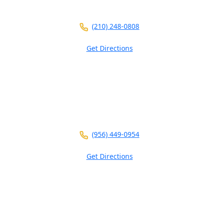
San Antonio ,
TX
78201
(210) 248-0808
Get Directions
3700 N 10th St
Ste 101
McAllen ,
TX
78501
(956) 449-0954
Get Directions
2401 Wild Flower Dr
Suite A