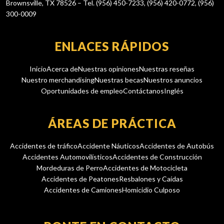
Brownsville, TX 78526 – Tel. (956) 450-7233, (956) 420-0772, (956)
300-0009
ENLACES RÁPIDOS
Inicio
Acerca de
Nuestras opiniones
Nuestras reseñas
Nuestro merchandising
Nuestras becas
Nuestros anuncios
Oportunidades de empleo
Contáctanos
Inglés
ÁREAS DE PRÁCTICA
Accidentes de tráfico
Accidente Náuticos
Accidentes de Autobús
Accidentes Automovilísticos
Accidentes de Construcción
Mordeduras de Perro
Accidentes de Motocicleta
Accidentes de Peatones
Resbalones y Caídas
Accidentes de Camiones
Homicidio Culposo