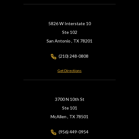
5826 W Interstate 10
Ste 102
San Antonio ,
TX
78201
(210) 248-0808
Get Directions
3700 N 10th St
Ste 101
McAllen ,
TX
78501
(956) 449-0954