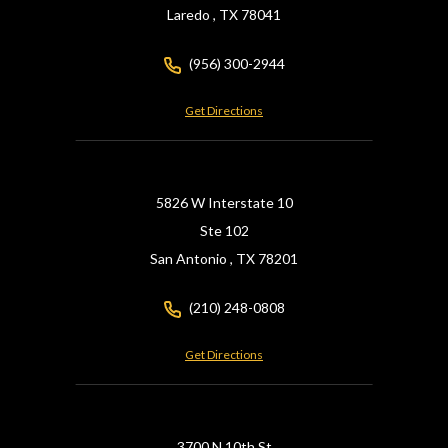
Laredo ,
TX
78041
(956) 300-2944
Get Directions
5826 W Interstate 10
Ste 102
San Antonio ,
TX
78201
(210) 248-0808
Get Directions
3700 N 10th St