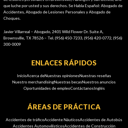
que luche por usted y sus derechos. Se Habla Español: Abogado de
Accidentes, Abogado de Lesiones Personales y Abogado de
Choques.
Javier Villarreal – Abogado, 2401 Wild Flower Dr. Suite A,
Brownsville, TX 78526 – Tel. (956) 450-7233, (956) 420-0772, (956)
300-0009
ENLACES RÁPIDOS
Inicio
Acerca de
Nuestras opiniones
Nuestras reseñas
Nuestro merchandising
Nuestras becas
Nuestros anuncios
Oportunidades de empleo
Contáctanos
Inglés
ÁREAS DE PRÁCTICA
Accidentes de tráfico
Accidente Náuticos
Accidentes de Autobús
Accidentes Automovilísticos
Accidentes de Construcción