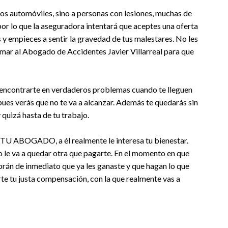
los automóviles, sino a personas con lesiones, muchas de
por lo que la aseguradora intentará que aceptes una oferta
s y empieces a sentir la gravedad de tus malestares. No les
amar al Abogado de Accidentes Javier Villarreal para que
 a encontrarte en verdaderos problemas cuando te lleguen
 pues verás que no te va a alcanzar. Además te quedarás sin
 quizá hasta de tu trabajo.
S TU ABOGADO, a él realmente le interesa tu bienestar.
o le va a quedar otra que pagarte. En el momento en que
brán de inmediato que ya les ganaste y que hagan lo que
rte tu justa compensación, con la que realmente vas a