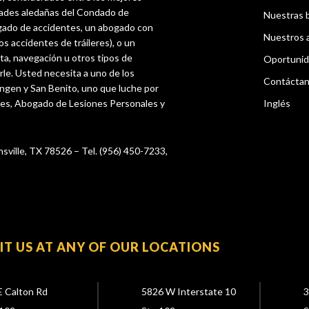
dades aledañas del Condado de
Nuestras 
gado de accidentes, un abogado con
Nuestros 
os accidentes de tráileres), o un
ta, navegación u otros tipos de
Oportunid
rle. Usted necesita a uno de los
Contácta
ingen y San Benito, uno que luche por
tes, Abogado de Lesiones Personales y
Inglés
nsville, TX 78526 – Tel. (956) 450-7233,
SIT US AT ANY OF OUR LOCATIONS
E Calton Rd
5826 W Interstate 10
3