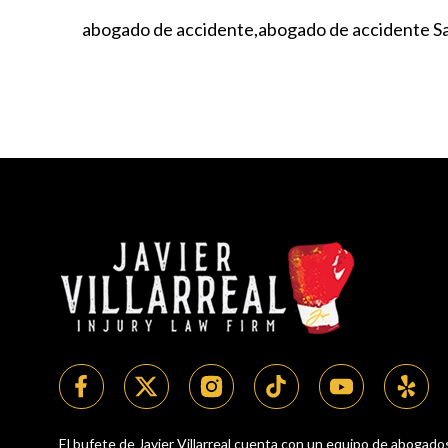
abogado de accidente
abogado de accidente S
El bufete de Javier Villarreal cuenta con un equipo de abogado