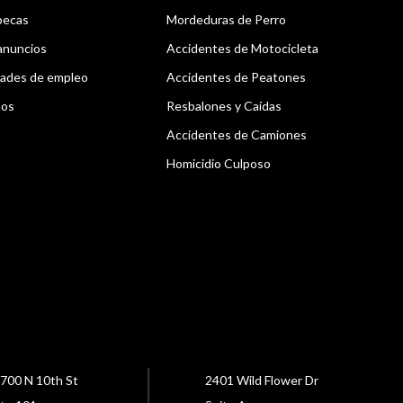
becas
Mordeduras de Perro
anuncios
Accidentes de Motocicleta
ades de empleo
Accidentes de Peatones
nos
Resbalones y Caídas
Accidentes de Camiones
Homicidio Culposo
700 N 10th St
2401 Wild Flower Dr