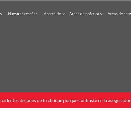
s
Nuestras reseñas
Acerca de
Áreas de práctica
Áreas de serv
cidentes después de tu choque porque confiaste en la aseguradora: