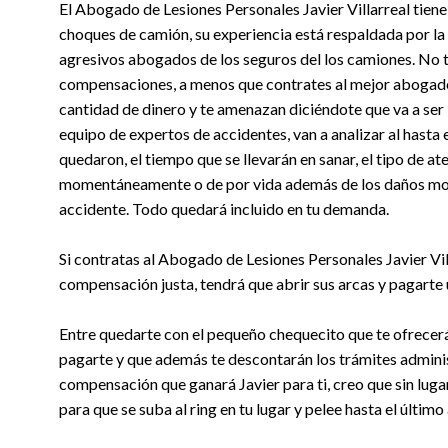
El Abogado de Lesiones Personales Javier Villarreal tien
choques de camión, su experiencia está respaldada por la
agresivos abogados de los seguros del los camiones. No t
compensaciones, a menos que contrates al mejor abogado d
cantidad de dinero y te amenazan diciéndote que va a ser l
equipo de expertos de accidentes, van a analizar al hasta e
quedaron, el tiempo que se llevarán en sanar, el tipo de a
momentáneamente o de por vida además de los daños morale
accidente. Todo quedará incluido en tu demanda.
Si contratas al Abogado de Lesiones Personales Javier Vil
compensación justa, tendrá que abrir sus arcas y pagarte
Entre quedarte con el pequeño chequecito que te ofrecerá
pagarte y que además te descontarán los trámites administ
compensación que ganará Javier para ti, creo que sin luga
para que se suba al ring en tu lugar y pelee hasta el último 