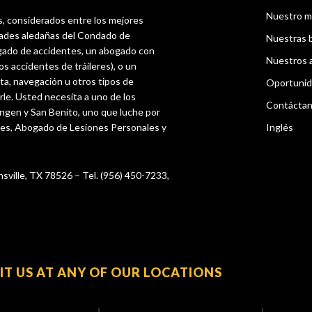
Nuestro m
s, considerados entre los mejores
dades aledañas del Condado de
Nuestras 
gado de accidentes, un abogado con
Nuestros 
os accidentes de tráileres), o un
ta, navegación u otros tipos de
Oportunid
rle. Usted necesita a uno de los
Contácta
ingen y San Benito, uno que luche por
tes, Abogado de Lesiones Personales y
Inglés
nsville, TX 78526 – Tel. (956) 450-7233,
SIT US AT ANY OF OUR LOCATIONS