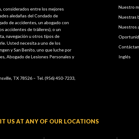
Nuestro m
s, considerados entre los mejores
dades aledañas del Condado de
Nuestras 
gado de accidentes, un abogado con
Nuestros 
os accidentes de tráileres), o un
ta, navegación u otros tipos de
Oportunid
rle. Usted necesita a uno de los
Contácta
ingen y San Benito, uno que luche por
tes, Abogado de Lesiones Personales y
Inglés
nsville, TX 78526 – Tel. (956) 450-7233,
SIT US AT ANY OF OUR LOCATIONS