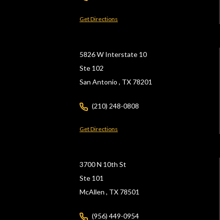
Get Directions
5826 W Interstate 10
Ste 102
San Antonio ,
TX
78201
(210) 248-0808
Get Directions
3700 N 10th St
Ste 101
McAllen ,
TX
78501
(956) 449-0954