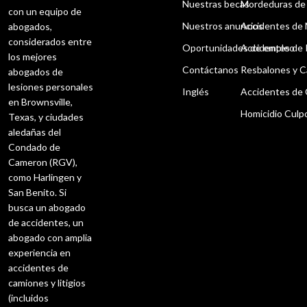
Nuestras becas
Mordeduras de
con un equipo de
Nuestros anuncios
Accidentes de 
abogados,
considerados entre
Oportunidades de empleo
Accidentes de
los mejores
Contáctanos
Resbalones y C
abogados de
lesiones personales
Inglés
Accidentes de
en Brownsville,
Homicidio Culp
Texas, y ciudades
aledañas del
Condado de
Cameron (RGV),
como Harlingen y
San Benito. Si
busca un abogado
de accidentes, un
abogado con amplia
experiencia en
accidentes de
camiones y litigios
(incluidos