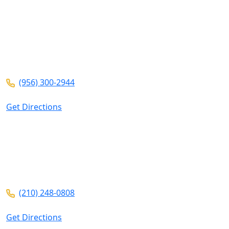
VISIT US AT ANY OF OUR LOCATIONS
104 E Calton Rd
STE 109
Laredo ,
TX
78041
(956) 300-2944
Get Directions
5826 W Interstate 10
Ste 102
San Antonio ,
TX
78201
(210) 248-0808
Get Directions