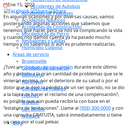
Ene 15, 2023
Accidentes de Autobús
Accidentes de Peatones
En algunas ocasiones y por diversas causas, vamos
Accidentes Náuticos
postergando algunas acciones que sabemos que
Accidentes de Construcción
tenemos que hacer, pero se nos va complicando la vida
Mordeduras de Perro
y cuando nos damos cuenta ya ha pasado mucho
Resbalones y Caídas
tiempo y no sabemos si aún es prudente realizarlas.
Homicidio Culposo
Áreas de servicio
Brownsville
¿Tuvo un
choque con un camión
durante este último
Condado de Cameron
año y debido a la gran cantidad de problemas que se le
Edinburg
vinieron encima, por el deterioro de su salud o por el
Harlingen
dolor que le dejó la pérdida de un ser querido, no se dio
Condado de Hidalgo
a la tarea de hacer el reclamo de una compensación?,
Fresnos
es posible que aún pueda recibirla con base en el
McAllen
“estatuto de limitaciones”. Llame al
(956) 300-0000
y con
San Benito
una consulta GRATUITA, sabrá inmediatamente si tiene
Weslaco
un caso por el cual pelear.
Blog