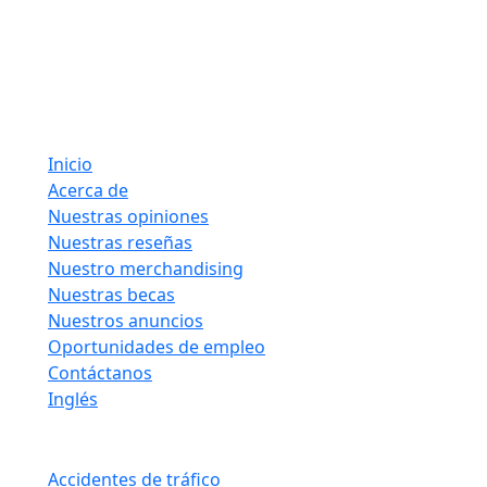
Javier Villarreal – Abogado, 2401 Wild Flower Dr. Suite A,
Brownsville, TX 78526 – Tel. (956) 450-7233, (956) 420-
0772, (956) 300-0009
Enlaces rápidos
Inicio
Acerca de
Nuestras opiniones
Nuestras reseñas
Nuestro merchandising
Nuestras becas
Nuestros anuncios
Oportunidades de empleo
Contáctanos
Inglés
Áreas de práctica
Accidentes de tráfico