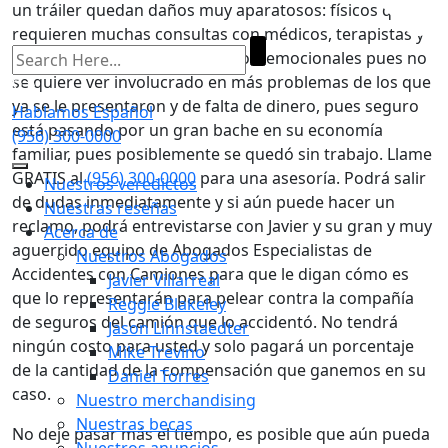
un tráiler quedan daños muy aparatosos: físicos que
requieren muchas consultas con médicos, terapistas y
gran cantidad de medicamentos, emocionales pues no
se quiere ver involucrado en más problemas de los que
ya se le presentaron y de falta de dinero, pues seguro
Hablamos Español
está pasando por un gran bache en su economía
(956) 300-0000
familiar, pues posiblemente se quedó sin trabajo. Llame
GRATIS al
(956) 300-0000
para una asesoría. Podrá salir
Nuestros veredictos
de dudas inmediatamente y si aún puede hacer un
Nuestras reseñas
reclamo, podrá entrevistarse con Javier y su gran y muy
Acerca de
aguerrido equipo de Abogados Especialistas de
Nuestros Abogados
Accidentes con Camiones para que le digan cómo es
Javier Villarreal
que lo representarán para pelear contra la compañía
Reggie Blakeley
de seguros del camión que lo accidentó. No tendrá
Jason Linnstaedter
ningún costo para usted y solo pagará un porcentaje
Mike Trevino
de la cantidad de la compensación que ganemos en su
Daniel Torres
caso.
Nuestro merchandising
Nuestras becas
No deje pasar más el tiempo, es posible que aún pueda
Nuestros anuncios