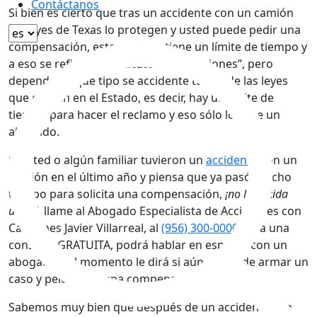
Contáctanos
Si bien es cierto que tras un accidente con un camión
las leyes de Texas lo protegen y usted puede pedir una
compensación, este reclamo tiene un límite de tiempo y
a eso se refiere el “estatuto de limitaciones”, pero
depende de qué tipo se accidente tuvo y de las leyes
que existen en el Estado, es decir, hay un límite de
tiempo para hacer el reclamo y eso sólo lo sabe un
abogado.
Si usted o algún familiar tuvieron un
accidente
con un
camión en el último año y piensa que ya pasó mucho
tiempo para solicita una compensación,
¡no lo decida
usted!
, llame al Abogado Especialista de Accidentes con
Camiones Javier Villarreal, al
(956) 300-0000
para una
consulta GRATUITA, podrá hablar en español con un
abogado y al momento le dirá si aún se puede armar un
caso y pelear por una compensación.
Sabemos muy bien que después de un accidente con