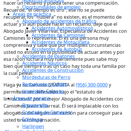
hacer un reclamo y pueda tener una compensación.
Oportunidades de empleo
Recuerde, “el tiempo es oro”, ese no se puede
Áreas de práctica
recuperar, los “hubiera” no existen, es el momento de
Abogado de accidentes de tráfico
actuar y si aún puede hacer un reclamo, deje que el
Accidentes Automovilísticos
Abogado Javier Villarreal, Especialista de Accidentes con
Accidentes de Camiones
Camiones lo represente. Él es una persona muy
Accidentes de Motocicleta
comprensiva y sabe que por múltiples circunstancias
Accidentes de Autobús
usted no estuvo en la posibilidad de actuar antes y por
Accidentes de Peatones
esa razón luchará muy fuertemente pues sabe muy
Accidentes Náuticos
bien que siempre tras un caso hay toda una familia por
Accidentes de Construcción
la cual pelear.
Mordeduras de Perro
Resbalones y Caídas
Haga ya su llamada GRATUITA al
(956) 300-0000
y
Homicidio Culposo
permítase ser defendido bajo el “estatuto de
Áreas de servicio
limitaciones” por el mejor Abogado de Accidentes con
Brownsville
Camiones Javier Villarreal. Él será implacable con los
Condado de Cameron
abogados del seguro del camión para conseguir para
Edinburg
usted una compensación.
Harlingen