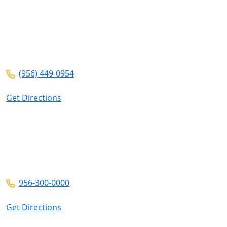
3700 N 10th St
Ste 101
McAllen ,
TX
78501
(956) 449-0954
Get Directions
2401 Wild Flower Dr
Suite A
Brownsville ,
TX
78526
956-300-0000
Get Directions
El uso de Internet o de este formulario para