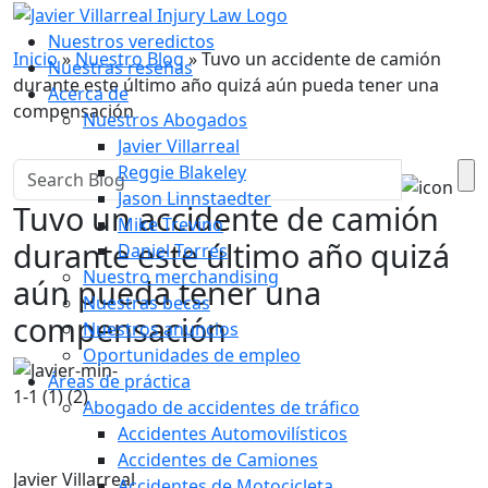
Nuestro Blog
Nuestros veredictos
Inicio
»
Nuestro Blog
»
Tuvo un accidente de camión
Nuestras reseñas
durante este último año quizá aún pueda tener una
Acerca de
compensación
Nuestros Abogados
Javier Villarreal
Reggie Blakeley
Jason Linnstaedter
Tuvo un accidente de camión
Mike Trevino
durante este último año quizá
Daniel Torres
Nuestro merchandising
aún pueda tener una
Nuestras becas
compensación
Nuestros anuncios
Oportunidades de empleo
Áreas de práctica
Abogado de accidentes de tráfico
Accidentes Automovilísticos
Accidentes de Camiones
Javier Villarreal
Accidentes de Motocicleta