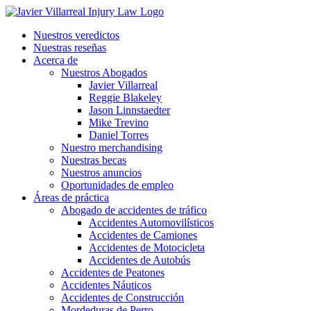
Nuestros veredictos
Nuestras reseñas
Acerca de
Nuestros Abogados
Javier Villarreal
Reggie Blakeley
Jason Linnstaedter
Mike Trevino
Daniel Torres
Nuestro merchandising
Nuestras becas
Nuestros anuncios
Oportunidades de empleo
Áreas de práctica
Abogado de accidentes de tráfico
Accidentes Automovilísticos
Accidentes de Camiones
Accidentes de Motocicleta
Accidentes de Autobús
Accidentes de Peatones
Accidentes Náuticos
Accidentes de Construcción
Mordeduras de Perro