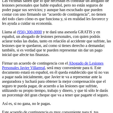
Las víctimas saben que lo que necesitan es contratar un abogado de
lesiones personales que hable español, pero no están seguros de
poder pagar sus servicios; y aunque han escuchado que pueden
contar con uno firmando un “acuerdo de contingencia”, no tienen
del todo claro cómo es que funciona y, si en realidad les favorece y
les ayuda a cuidar su economía.
Llama al
(956) 300-0000
y te dará una asesoría GRATIS y en
español, un abogado de lesiones personales, con quien podrás
aclarar todas las dudas, tanto en relación al accidente que sufriste, las
lesiones que te quedaron, así como si tienes derecho a demandar;
también, si es verdad que te pueden representar sin dar un pago
inicial que afecte tus finanzas.
Firmar un acuerdo de contingencia con el
Abogado de Lesiones
Personales Javier Villarreal
, será muy conveniente para ti. Este
documento estará en español, en él queda establecido que tú no vas
a pagar nada inicialmente, que Javier te va a representar ante la
aseguradora y luchará para obtener la mejor compensación que el
seguro te pueda pagar, de acuerdo a las lesiones que sufriste,
utilizando su propio tiempo, trabajo y dinero, y que tú sólo le darás
un porcentaje del gran cheque que va a tener que pagarte el seguro.
Así es, si no gana, no le pagas.
Este acuerdo de contingencia es muy conveniente para ti, tus