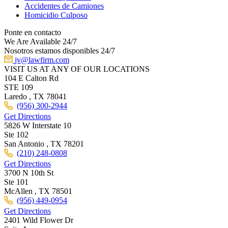
Accidentes de Camiones
Homicidio Culposo
Ponte en contacto
We Are Available 24/7
Nosotros estamos disponibles 24/7
jv@lawfirm.com
VISIT US AT ANY OF OUR LOCATIONS
104 E Calton Rd
STE 109
Laredo ,
TX
78041
(956) 300-2944
Get Directions
5826 W Interstate 10
Ste 102
San Antonio ,
TX
78201
(210) 248-0808
Get Directions
3700 N 10th St
Ste 101
McAllen ,
TX
78501
(956) 449-0954
Get Directions
2401 Wild Flower Dr