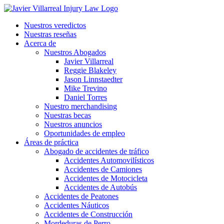
Nuestros veredictos
Nuestras reseñas
Acerca de
Nuestros Abogados
Javier Villarreal
Reggie Blakeley
Jason Linnstaedter
Mike Trevino
Daniel Torres
Nuestro merchandising
Nuestras becas
Nuestros anuncios
Oportunidades de empleo
Áreas de práctica
Abogado de accidentes de tráfico
Accidentes Automovilísticos
Accidentes de Camiones
Accidentes de Motocicleta
Accidentes de Autobús
Accidentes de Peatones
Accidentes Náuticos
Accidentes de Construcción
Mordeduras de Perro