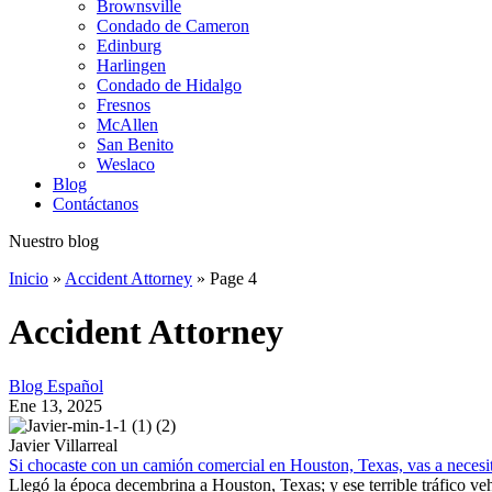
Brownsville
Condado de Cameron
Edinburg
Harlingen
Condado de Hidalgo
Fresnos
McAllen
San Benito
Weslaco
Blog
Contáctanos
Nuestro blog
Inicio
»
Accident Attorney
»
Page 4
Accident Attorney
Blog Español
Ene 13, 2025
Javier Villarreal
Si chocaste con un camión comercial en Houston, Texas, vas a necesi
Llegó la época decembrina a Houston, Texas; y ese terrible tráfico vehic