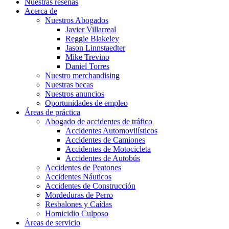
Nuestras reseñas
Acerca de
Nuestros Abogados
Javier Villarreal
Reggie Blakeley
Jason Linnstaedter
Mike Trevino
Daniel Torres
Nuestro merchandising
Nuestras becas
Nuestros anuncios
Oportunidades de empleo
Áreas de práctica
Abogado de accidentes de tráfico
Accidentes Automovilísticos
Accidentes de Camiones
Accidentes de Motocicleta
Accidentes de Autobús
Accidentes de Peatones
Accidentes Náuticos
Accidentes de Construcción
Mordeduras de Perro
Resbalones y Caídas
Homicidio Culposo
Áreas de servicio