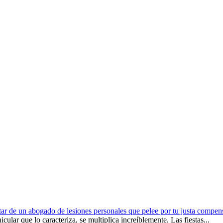
tar de un abogado de lesiones personales que pelee por tu justa compen
ular que lo caracteriza, se multiplica increíblemente. Las fiestas...