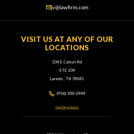
jv@lawfirm.com
VISIT US AT ANY OF OUR
LOCATIONS
104 E Calton Rd
STE 109
Laredo ,
TX
78041
(956) 300-2944
Get Directions