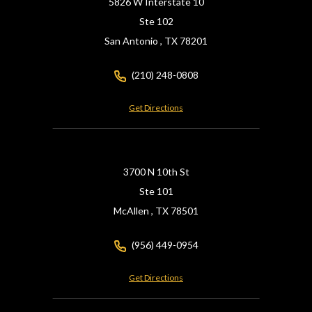
5826 W Interstate 10
Ste 102
San Antonio ,
TX
78201
(210) 248-0808
Get Directions
3700 N 10th St
Ste 101
McAllen ,
TX
78501
(956) 449-0954
Get Directions