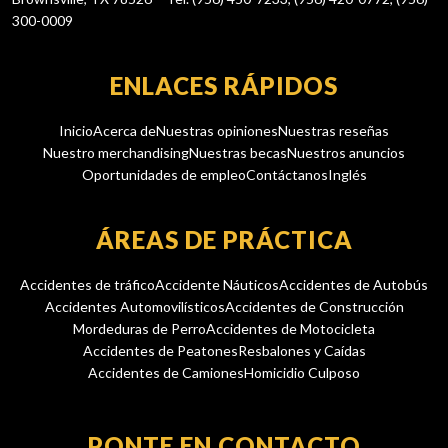
300-0009
ENLACES RÁPIDOS
Inicio
Acerca de
Nuestras opiniones
Nuestras reseñas
Nuestro merchandising
Nuestras becas
Nuestros anuncios
Oportunidades de empleo
Contáctanos
Inglés
ÁREAS DE PRÁCTICA
Accidentes de tráfico
Accidente Náuticos
Accidentes de Autobús
Accidentes Automovilísticos
Accidentes de Construcción
Mordeduras de Perro
Accidentes de Motocicleta
Accidentes de Peatones
Resbalones y Caídas
Accidentes de Camiones
Homicidio Culposo
PONTE EN CONTACTO