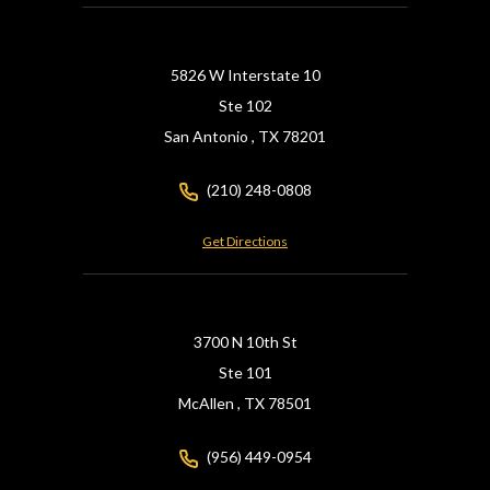
5826 W Interstate 10
Ste 102
San Antonio ,
TX
78201
(210) 248-0808
Get Directions
3700 N 10th St
Ste 101
McAllen ,
TX
78501
(956) 449-0954